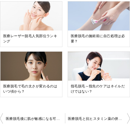
医療レーザー脱毛人気部位ランキ
医療脱毛の施術前に自己処理は必
ング
要？
医療脱毛で毛の太さが変わるのは
指毛脱毛～指先のケアはネイルだ
いつ頃から？
けではない？
投
医療脱毛後に肌が敏感になる可能性とは？症状とケアの考え方
医療脱毛と抗ヒスタミン薬の併用について
稿