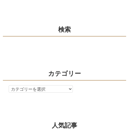
ナ
ビ
ゲ
検索
ー
シ
ョ
ン
カテゴリー
カ
テ
ゴ
リ
ー
人気記事