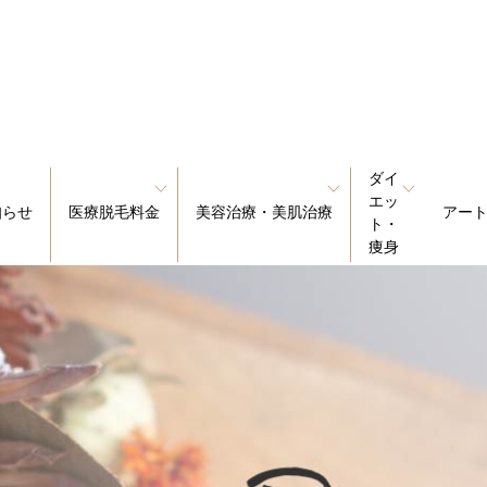
ダイ
エッ
知らせ
医療脱毛料金
美容治療・美肌治療
アー
ト・
痩身