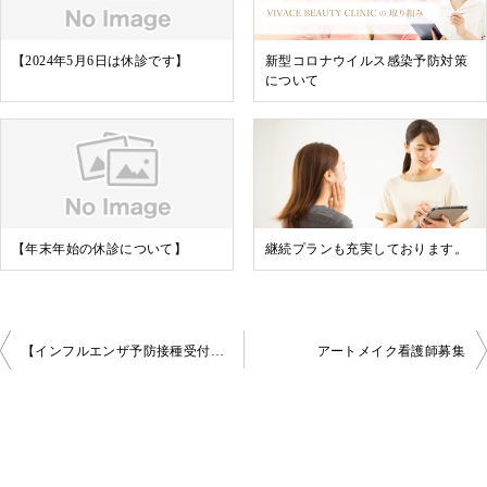
【2024年5月6日は休診です】
新型コロナウイルス感染予防対策
について
【年末年始の休診について】
継続プランも充実しております。
投
【インフルエンザ予防接種受付中】
アートメイク看護師募集
稿
ナ
ビ
ゲ