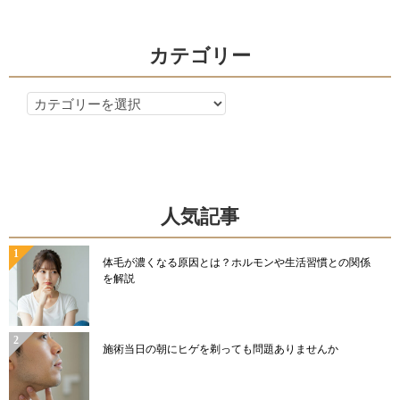
ン
カテゴリー
カ
テ
ゴ
リ
ー
人気記事
体毛が濃くなる原因とは？ホルモンや生活習慣との関係
を解説
施術当日の朝にヒゲを剃っても問題ありませんか