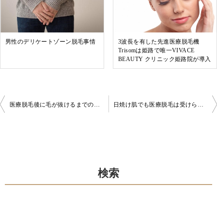
男性のデリケートゾーン脱毛事情
3波長を有した先進医療脱毛機
Trisomは姫路で唯一VIVACE
BEAUTY クリニック姫路院が導入
投
医療脱毛後に毛が抜けるまでの期間
日焼け肌でも医療脱毛は受けられる？基本的には難しい理由と対応可能なケース
稿
ナ
ビ
ゲ
検索
ー
シ
ョ