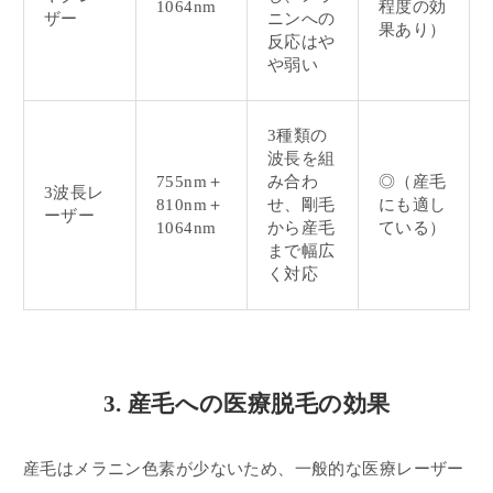
1064nm
程度の効
ザー
ニンへの
果あり）
反応はや
や弱い
3種類の
波長を組
755nm＋
み合わ
◎（産毛
3波長レ
810nm＋
せ、剛毛
にも適し
ーザー
1064nm
から産毛
ている）
まで幅広
く対応
3. 産毛への医療脱毛の効果
産毛はメラニン色素が少ないため、一般的な医療レーザー