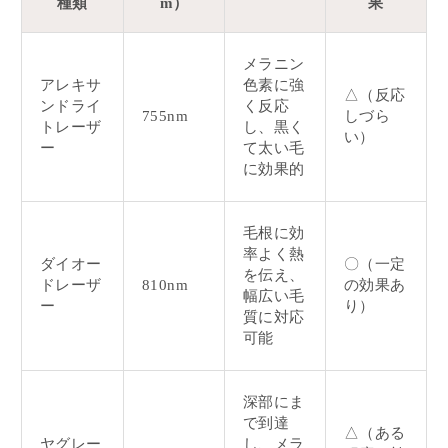
種類
m）
果
メラニン
アレキサ
色素に強
△（反応
ンドライ
く反応
755nm
しづら
トレーザ
し、黒く
い）
ー
て太い毛
に効果的
毛根に効
率よく熱
ダイオー
〇（一定
を伝え、
ドレーザ
810nm
の効果あ
幅広い毛
ー
り）
質に対応
可能
深部にま
で到達
△（ある
ヤグレー
し、メラ