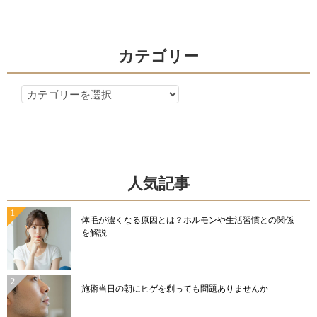
ン
カテゴリー
カ
テ
ゴ
リ
ー
人気記事
体毛が濃くなる原因とは？ホルモンや生活習慣との関係
を解説
施術当日の朝にヒゲを剃っても問題ありませんか