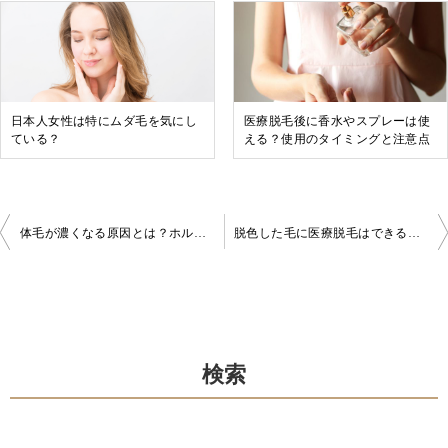
日本人女性は特にムダ毛を気にし
医療脱毛後に香水やスプレーは使
ている？
える？使用のタイミングと注意点
投
体毛が濃くなる原因とは？ホルモンや生活習慣との関係を解説
脱色した毛に医療脱毛はできる？色素が薄い毛への対応と注意点
稿
ナ
ビ
ゲ
検索
ー
シ
ョ