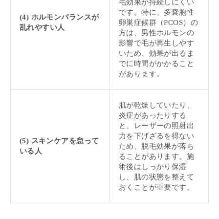
毛効果が持続しにくい
です。特に、多嚢胞性
(4) ホルモンバランスが
卵巣症候群（PCOS）の
乱れやすい人
方は、男性ホルモンの
影響で毛が再生しやす
いため、効果が出るま
でに時間がかかること
があります。
肌が乾燥していたり、
炎症があったりする
と、レーザーの照射出
力を下げざるを得ない
(5) スキンケアを怠って
ため、脱毛効果が落ち
いる人
ることがあります。施
術後はしっかり保湿
し、肌の状態を整えて
おくことが重要です。