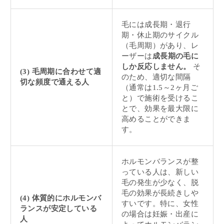
毛には成長期・退行
期・休止期のサイクル
（毛周期）があり、レ
ーザーは
成長期の毛に
しか反応しません。
そ
(3) 毛周期に合わせて適
のため、適切な間隔
切な頻度で通える人
（通常は1.5～2ヶ月ご
と）で施術を受けるこ
とで、効果を最大限に
高めることができま
す。
ホルモンバランスが整
っている人は、新しい
毛の発生が少なく、脱
毛の効果が長続きしや
(4) 体質的にホルモンバ
すいです。特に、女性
ランスが安定している
の場合は妊娠・出産に
人