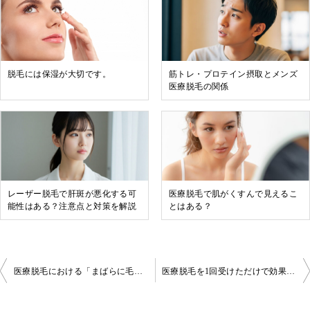
脱毛には保湿が大切です。
筋トレ・プロテイン摂取とメンズ
医療脱毛の関係
レーザー脱毛で肝斑が悪化する可
医療脱毛で肌がくすんで見えるこ
能性はある？注意点と対策を解説
とはある？
投
医療脱毛における「まばらに毛が生えてくる」状態について
医療脱毛を1回受けただけで効果が感じられることはあるのか？
稿
ナ