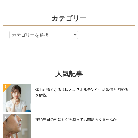
ン
カテゴリー
カ
テ
ゴ
リ
ー
人気記事
体毛が濃くなる原因とは？ホルモンや生活習慣との関係
を解説
施術当日の朝にヒゲを剃っても問題ありませんか