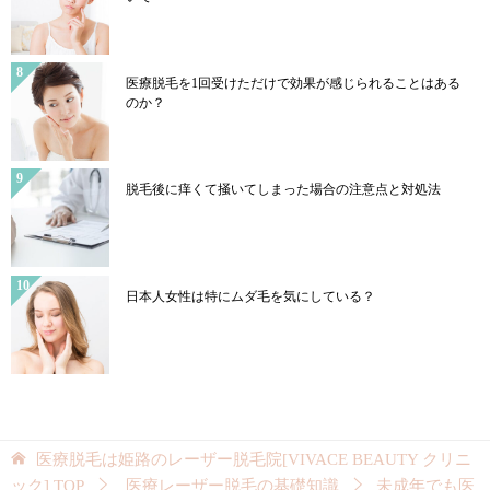
医療脱毛を1回受けただけで効果が感じられることはある
のか？
脱毛後に痒くて掻いてしまった場合の注意点と対処法
日本人女性は特にムダ毛を気にしている？
医療脱毛は姫路のレーザー脱毛院[VIVACE BEAUTY クリニ
ック]
TOP
医療レーザー脱毛の基礎知識
未成年でも医