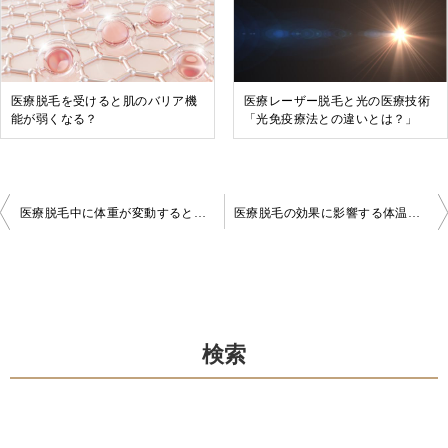
医療脱毛を受けると肌のバリア機
医療レーザー脱毛と光の医療技術
能が弱くなる？
「光免疫療法との違いとは？」
投
医療脱毛中に体重が変動すると効果に影響しますか？
医療脱毛の効果に影響する体温とは？照射効果との関係を解説
稿
ナ
ビ
ゲ
検索
ー
シ
ョ