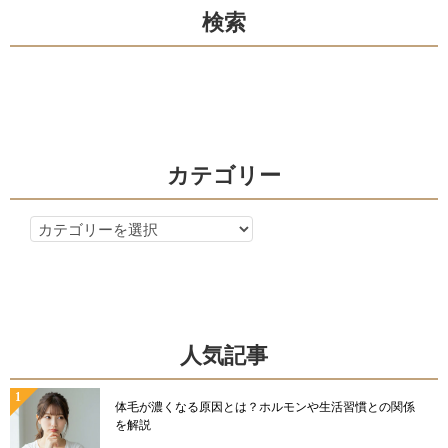
検索
ー
シ
ョ
ン
カテゴリー
カ
テ
ゴ
リ
ー
人気記事
体毛が濃くなる原因とは？ホルモンや生活習慣との関係
を解説