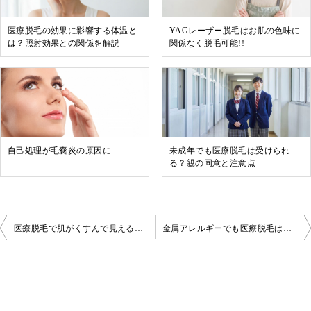
医療脱毛の効果に影響する体温と
YAGレーザー脱毛はお肌の色味に
は？照射効果との関係を解説
関係なく脱毛可能!!
自己処理が毛嚢炎の原因に
未成年でも医療脱毛は受けられ
る？親の同意と注意点
投
医療脱毛で肌がくすんで見えることはある？
金属アレルギーでも医療脱毛は受けられる？事前確認と安全対策のポイント
稿
ナ
ビ
ゲ