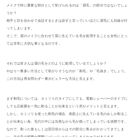
メイクで特に重要な部分として挙げられるのは「眉毛」の部分ではないでしょ
うか？
相手と目を合わせて会話するときは必ずと言っていいほどに眉毛にも目線が行
ってしまいます。
そこで、眉のメイクに合わせて眉に生えている毛を処理することも女性にとっ
ては非常に大切な事となるのです。
それでは皆さんは眉の毛をどのように処理しているでしょうか？
やはり一番多い方法として挙がりそうなのが「剃毛」や「毛抜き」でしょう。
この方法は男女問わず一番ポピュラーな方法と言えます。
まず剃毛については、カミソリのタイプにしても、電動シェーバーのタイプに
しても広範囲を一気に剃ることが出来るという所がメリットと言えます。
しかし、カミソリを使った剃毛の場合、表面上に生えている毛のみしか剃るこ
とが出来ない為、毛穴の中には当然ながら毛が残ってしまっている状態です。
なので、剃った後もしくは翌日頃からはその部分に青みがかかってきてしま
い、元の毛の範囲が周囲にバレバレとなってしまうケースがあります。