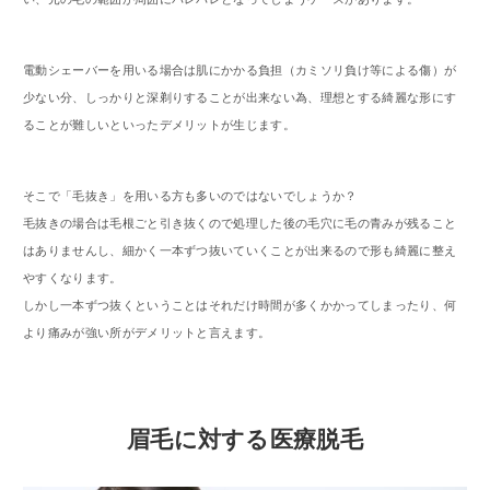
電動シェーバーを用いる場合は肌にかかる負担（カミソリ負け等による傷）が
少ない分、しっかりと深剃りすることが出来ない為、理想とする綺麗な形にす
ることが難しいといったデメリットが生じます。
そこで「毛抜き」を用いる方も多いのではないでしょうか？
毛抜きの場合は毛根ごと引き抜くので処理した後の毛穴に毛の青みが残ること
はありませんし、細かく一本ずつ抜いていくことが出来るので形も綺麗に整え
やすくなります。
しかし一本ずつ抜くということはそれだけ時間が多くかかってしまったり、何
より痛みが強い所がデメリットと言えます。
眉毛に対する医療脱毛