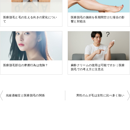
医療脱毛と毛の生える向きの変化につい
医療脱毛の施術を長期間空けた場合の影
て
響と対処法
医療脱毛部位の摩擦行為は危険？
麻酔クリームの使用は可能ですか｜医療
脱毛での考え方と注意点
投
光線過敏症と医療脱毛の関係
男性のムダ毛は女性に比べ多く強い
稿
ナ
ビ
ゲ