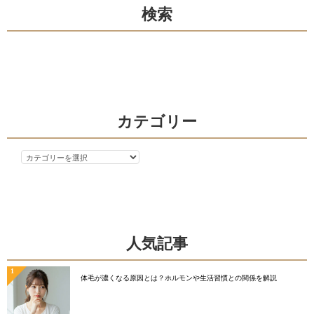
検索
ー
シ
ョ
ン
カテゴリー
カ
テ
ゴ
リ
ー
人気記事
体毛が濃くなる原因とは？ホルモンや生活習慣との関係を解説