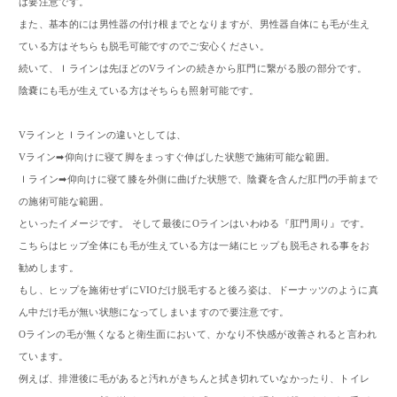
は要注意です。
また、基本的には男性器の付け根までとなりますが、男性器自体にも毛が生え
ている方はそちらも脱毛可能ですのでご安心ください。
続いて、Ｉラインは先ほどのVラインの続きから肛門に繋がる股の部分です。
陰嚢にも毛が生えている方はそちらも照射可能です。
VラインとＩラインの違いとしては、
Vライン➡︎仰向けに寝て脚をまっすぐ伸ばした状態で施術可能な範囲。
Ｉライン➡︎仰向けに寝て膝を外側に曲げた状態で、陰嚢を含んだ肛門の手前まで
の施術可能な範囲。
といったイメージです。 そして最後にOラインはいわゆる『肛門周り』です。
こちらはヒップ全体にも毛が生えている方は一緒にヒップも脱毛される事をお
勧めします。
もし、ヒップを施術せずにVIOだけ脱毛すると後ろ姿は、ドーナッツのように真
ん中だけ毛が無い状態になってしまいますので要注意です。
Oラインの毛が無くなると衛生面において、かなり不快感が改善されると言われ
ています。
例えば、排泄後に毛があると汚れがきちんと拭き切れていなかったり、トイレ