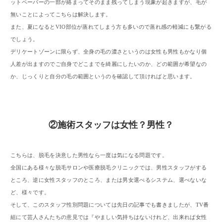
ットペーパーの一部が絡まってそのまま残ってしまう現象が起きますが、毛が
無いことによってこちらは解決します。
また、夏になるとVIO部位が蒸れてしまう方も多いので蒸れ感の軽減にも繋がる
でしょう。
デリケートゾーンに限らず、全身の毛の濃さというのは女性も男性もかなり個
人差が出ますのでご自身でどこまでを綺麗にしたいのか、どの範囲が希望なの
か、じっくりと自分の毛の範囲というのを確認して頂ければと思います。
②施術スタッフは女性？男性？
こちらは、脱毛を決意した男性なら一度は気になる問題です。
全国にある様々な脱毛サロンや医療脱毛クリニックでは、男性スタッフがする
ところ、逆に女性スタッフのところ、または男女選べるシステム、選べないな
ど、様々です。
そして、このスタッフ性別問題については先日の記事でも書きましたが、TV番
組にて芸人さんたちの意見では『やましい気持ちはないけれど、出来れば女性