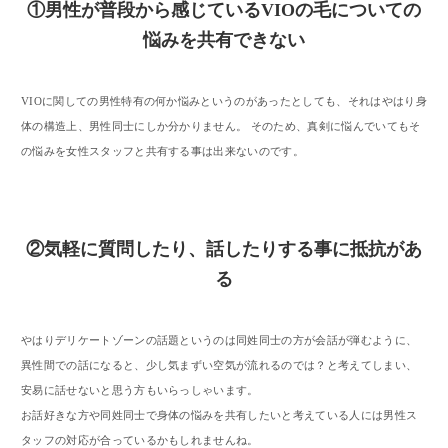
①男性が普段から感じているVIOの毛についての
悩みを共有できない
VIOに関しての男性特有の何か悩みというのがあったとしても、それはやはり身
体の構造上、男性同士にしか分かりません。 そのため、真剣に悩んでいてもそ
の悩みを女性スタッフと共有する事は出来ないのです。
②気軽に質問したり、話したりする事に抵抗があ
る
やはりデリケートゾーンの話題というのは同姓同士の方が会話が弾むように、
異性間での話になると、少し気まずい空気が流れるのでは？と考えてしまい、
安易に話せないと思う方もいらっしゃいます。
お話好きな方や同姓同士で身体の悩みを共有したいと考えている人には男性ス
タッフの対応が合っているかもしれませんね。