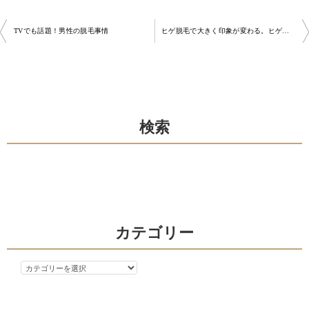
投
TVでも話題！男性の脱毛事情
ヒゲ脱毛で大きく印象が変わる。ヒゲには医療脱毛がおすすめ！
稿
ナ
ビ
ゲ
検索
ー
シ
ョ
ン
カテゴリー
カ
テ
ゴ
リ