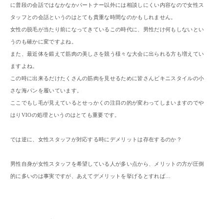
に普段の会話ではなかなかパートナー以外には相談しにくい内容なので女性ス
タッフとの会話というのはとても貴重な時間なのかもしれません。
女性の脱毛が当たり前になってきているこの時代に、男性だけ何もしないとい
うのも確かに変ですよね。
また、最近体を鍛えて筋肉の美しさを競う様々な大会に出られる方も増えてい
ますよね。
この時に出来るだけたくさんの筋肉を見せるために皆さんビキニスタイルの小
さな海パンを履いています。
ここでもし毛が見えているとせっかくの注目の的が変わってしまいますのでや
はりVIOの処理というのはとても重要です。
では逆に、女性スタッフが対応する時にデメリットは存在するのか？
男性自身が女性スタッフを希望している人が多い点から、メリットの方が圧倒
的に多いのは事実ですが、あえてデメリットを挙げるとすれば…