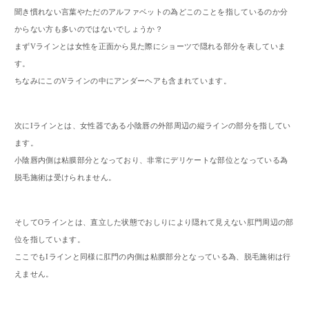
聞き慣れない言葉やただのアルファベットの為どこのことを指しているのか分
からない方も多いのではないでしょうか？
まずVラインとは女性を正面から見た際にショーツで隠れる部分を表していま
す。
ちなみにこのVラインの中にアンダーヘアも含まれています。
次にIラインとは、女性器である小陰唇の外部周辺の縦ラインの部分を指してい
ます。
小陰唇内側は粘膜部分となっており、非常にデリケートな部位となっている為
脱毛施術は受けられません。
そしてOラインとは、直立した状態でおしりにより隠れて見えない肛門周辺の部
位を指しています。
ここでもIラインと同様に肛門の内側は粘膜部分となっている為、脱毛施術は行
えません。