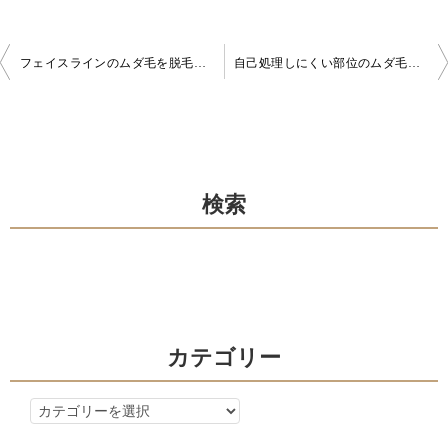
投
フェイスラインのムダ毛を脱毛し、スッキリな輪郭を
自己処理しにくい部位のムダ毛【ヒップにも医療脱毛】
稿
ナ
ビ
ゲ
検索
ー
シ
ョ
ン
カテゴリー
カ
テ